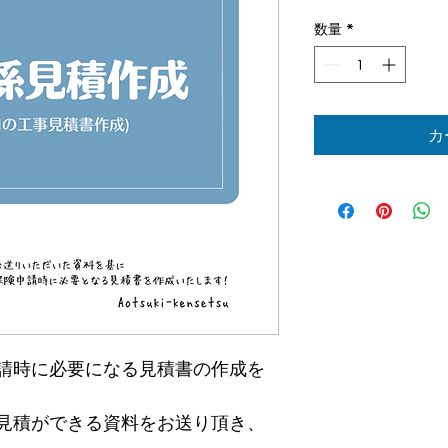
常
数量
*
価
格
カ
請時に必要になる見積書の作成を
見積ができる資料をお送り頂き、